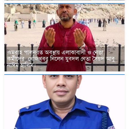
ওমরাহ পালনরত অবস্থায় এলাকাবাসী ও নেতা
কর্মীদের খোঁজখবর নিলেন যুবদল নেতা সৈয়দ আবু
নাঈম হালিম।