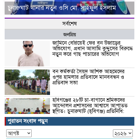
চুনারুঘাট থানার নতুন ওসি মো. সাইফুল ইসলাম
সর্বশেষ
জনপ্রিয়
জামিনে বেরিয়েই ফের বন উজাড়ের
অভিযোগ, প্রধান আসামি কুদ্দুসের বিরুদ্ধে
নতুন করে গাছ পাচারের অভিযোগ
বন কর্মকর্তা সৈয়দ আশিক আহমেদের
ওপর হামলার প্রতিবাদে মানববন্ধন ও
প্রতিবাদ সভা
হবিগঞ্জের ২৮টি চা-বাগানে শ্রমিকদের
আন্দোলন প্রশাসনের আশ্বাসে আপাতত
স্থগিত। চুনারুঘাট (হবিগঞ্জ) প্রতিনিধি:
হবিগঞ্জ জেলার ২৮টি চা-বাগানের
পুরাতন সংবাদ পড়ুন
শ্রমিকদের চলমান আন্দোলন আপাতত
স্থগিত করা হয়েছে। মজুরি বৃদ্ধি, উন্নত আবাসন, মানসম্মত
চিকিৎসাসেবা, বিশুদ্ধ পানির ব্যবস্থা, শিক্ষা এবং অন্যান্য ন্যায্য