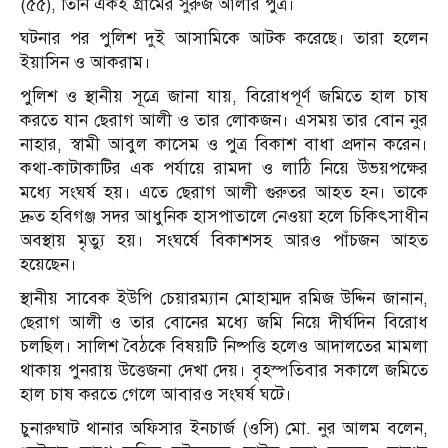
(৫৫), তিনি একই গ্রামের সুরুজ আলীর পুত্র।
ঘটনার পর পুলিশ দুই আসামিকে আটক করেছে। তারা হলেন
ইয়াসিন ও আকরাম।
পুলিশ ও স্থানীয় সূত্রে জানা যায়, বিরোধপূর্ণ জমিতে হাল চাষ
করতে যান ছেরাগ আলী ও তার লোকজন। এসময় তার বোন নুর
নাহার, স্বামী আবুল কাসেম ও পুত্র বিকাশ বাধা প্রদান করেন।
কথা-কাটাকাটির এক পর্যায়ে রামদা ও লাঠি নিয়ে উভয়পক্ষের
মধ্যে সংঘর্ষ হয়। এতে ছেরাগ আলী গুরুতর আহত হন। তাকে
দ্রুত হবিগঞ্জ সদর আধুনিক হাসপাতালে নেওয়া হলে চিকিৎসাধীন
অবস্থায় মৃত্যু হয়। সংঘর্ষে বিকাশসহ আরও পাঁচজন আহত
হয়েছেন।
স্থানীয় সাবেক ইউপি চেয়ারম্যান মোহাম্মদ রমিজ উদ্দিন জানান,
ছেরাগ আলী ও তার বোনের মধ্যে জমি নিয়ে দীর্ঘদিন বিরোধ
চলছিল। সালিশ বৈঠকে বিষয়টি নিষ্পত্তি হলেও আদালতের মামলা
থাকায় পুনরায় উত্তেজনা দেখা দেয়। বৃহস্পতিবার সকালে জমিতে
হাল চাষ করতে গেলে আবারও সংঘর্ষ ঘটে।
চুনারুঘাট থানার অফিসার ইনচার্জ (ওসি) মো. নুর আলম বলেন,