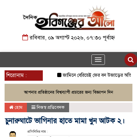
রবিবার, ০৯ অগাস্ট ২০২৬, ০৭:৩০ পূর্বাহ্ন
Toggle
navigation
শিরোনাম :
জামিনে বেরিয়েই ফের বন উজাড়ের অভিযোগ, প্রধ
হোম
নিজস্ব প্রতিবেদক
চুনারুঘাটে ভাগিনার হাতে মামা খুন আটক ২।
প্রতিনিধির নাম :