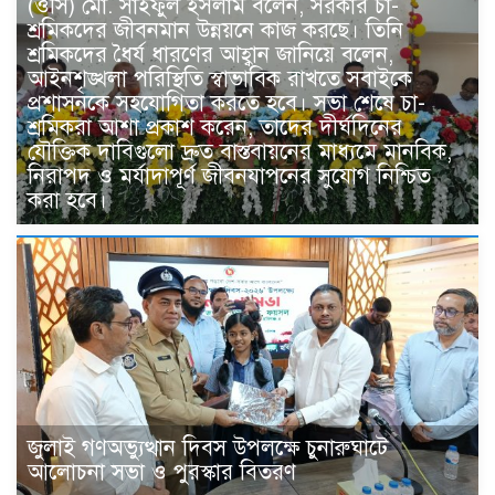
(ওসি) মো. সাইফুল ইসলাম বলেন, সরকার চা-
শ্রমিকদের জীবনমান উন্নয়নে কাজ করছে। তিনি
শ্রমিকদের ধৈর্য ধারণের আহ্বান জানিয়ে বলেন,
আইনশৃঙ্খলা পরিস্থিতি স্বাভাবিক রাখতে সবাইকে
প্রশাসনকে সহযোগিতা করতে হবে। সভা শেষে চা-
শ্রমিকরা আশা প্রকাশ করেন, তাদের দীর্ঘদিনের
যৌক্তিক দাবিগুলো দ্রুত বাস্তবায়নের মাধ্যমে মানবিক,
নিরাপদ ও মর্যাদাপূর্ণ জীবনযাপনের সুযোগ নিশ্চিত
করা হবে।
জুলাই গণঅভ্যুত্থান দিবস উপলক্ষে চুনারুঘাটে
আলোচনা সভা ও পুরস্কার বিতরণ