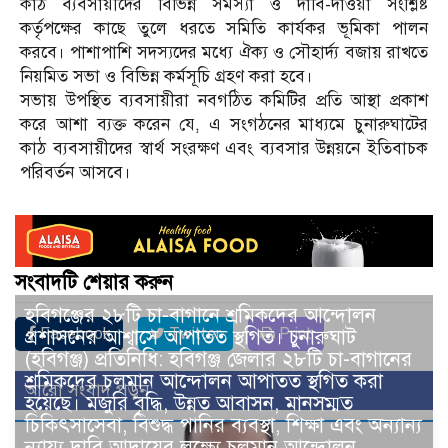
কাঠ ব্যবসায়ীদের বিভিন্ন সমস্যা ও দাবি-দাওয়া সংশ্লিষ্ট
কর্তৃপক্ষের কাছে তুলে ধরতে সমিতি কার্যকর ভূমিকা পালন
করবে। পাশাপাশি সদস্যদের মধ্যে ঐক্য ও সৌহার্দ্য বজায় রাখতে
নিয়মিত সভা ও বিভিন্ন কর্মসূচি গ্রহণ করা হবে।
সভায় উপস্থিত ব্যবসায়ীরা নবগঠিত কমিটির প্রতি আস্থা প্রকাশ
করে আশা ব্যক্ত করেন যে, এ সংগঠনের মাধ্যমে চুনারুঘাটের
কাঠ ব্যবসায়ীদের স্বার্থ সংরক্ষণ এবং ব্যবসার উন্নয়নে ইতিবাচক
পরিবর্তন আসবে।
সংবাদটি শেয়ার করুন
হবিগঞ্জের ২৮টি চা-বাগানে শ্রমিকদের আন্দোলন
Facebook
Twitter
Print
প্রশাসনের আশ্বাসে আপাতত স্থগিত। চুনারুঘাট
(হবিগঞ্জ) প্রতিনিধি: হবিগঞ্জ জেলার ২৮টি চা-বাগানের
শ্রমিকদের চলমান আন্দোলন আপাতত স্থগিত করা
আরো সংবাদ পড়ুন
হয়েছে। মজুরি বৃদ্ধি, উন্নত আবাসন, মানসম্মত
চিকিৎসাসেবা, বিশুদ্ধ পানির ব্যবস্থা, শিক্ষা এবং অন্যান্য
ন্যায্য দাবি আদায়ের লক্ষ্যে চলমান আন্দোলন