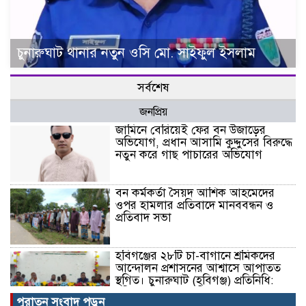
চুনারুঘাট থানার নতুন ওসি মো. সাইফুল ইসলাম
সর্বশেষ
জনপ্রিয়
জামিনে বেরিয়েই ফের বন উজাড়ের
অভিযোগ, প্রধান আসামি কুদ্দুসের বিরুদ্ধে
নতুন করে গাছ পাচারের অভিযোগ
বন কর্মকর্তা সৈয়দ আশিক আহমেদের
ওপর হামলার প্রতিবাদে মানববন্ধন ও
প্রতিবাদ সভা
হবিগঞ্জের ২৮টি চা-বাগানে শ্রমিকদের
আন্দোলন প্রশাসনের আশ্বাসে আপাতত
স্থগিত। চুনারুঘাট (হবিগঞ্জ) প্রতিনিধি:
হবিগঞ্জ জেলার ২৮টি চা-বাগানের
পুরাতন সংবাদ পড়ুন
শ্রমিকদের চলমান আন্দোলন আপাতত