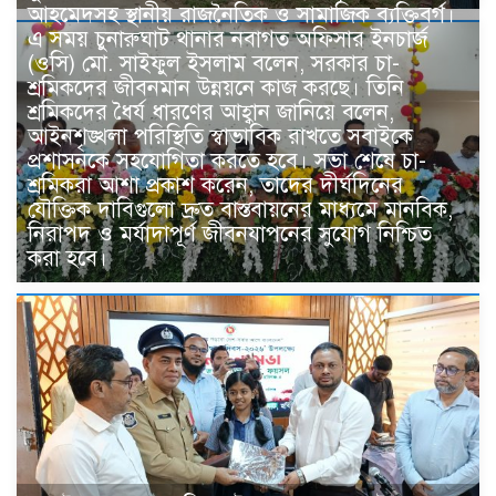
আহমেদসহ স্থানীয় রাজনৈতিক ও সামাজিক ব্যক্তিবর্গ।
এ সময় চুনারুঘাট থানার নবাগত অফিসার ইনচার্জ
(ওসি) মো. সাইফুল ইসলাম বলেন, সরকার চা-
শ্রমিকদের জীবনমান উন্নয়নে কাজ করছে। তিনি
শ্রমিকদের ধৈর্য ধারণের আহ্বান জানিয়ে বলেন,
আইনশৃঙ্খলা পরিস্থিতি স্বাভাবিক রাখতে সবাইকে
প্রশাসনকে সহযোগিতা করতে হবে। সভা শেষে চা-
শ্রমিকরা আশা প্রকাশ করেন, তাদের দীর্ঘদিনের
যৌক্তিক দাবিগুলো দ্রুত বাস্তবায়নের মাধ্যমে মানবিক,
নিরাপদ ও মর্যাদাপূর্ণ জীবনযাপনের সুযোগ নিশ্চিত
করা হবে।