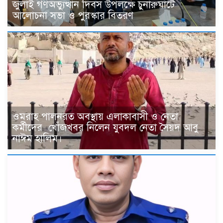
জুলাই গণঅভ্যুত্থান দিবস উপলক্ষে চুনারুঘাটে
আলোচনা সভা ও পুরস্কার বিতরণ
ওমরাহ পালনরত অবস্থায় এলাকাবাসী ও নেতা
কর্মীদের খোঁজখবর নিলেন যুবদল নেতা সৈয়দ আবু
নাঈম হালিম।