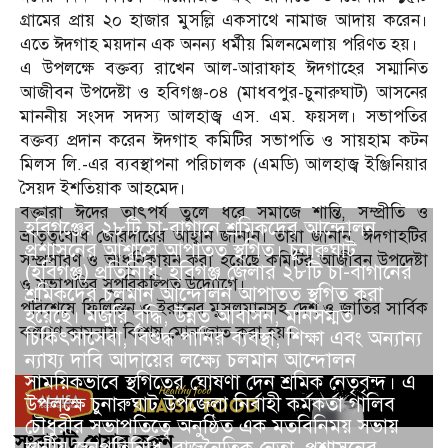
গ্রামের প্রায় ২০ হাজার মুসল্লি একসাথে নামাজ আদায় করেন।
এতে ঈদগাহ ময়দান এক অনন্য ধর্মীয় মিলনমেলায় পরিণত হয়।
এ উপলক্ষে বক্তব্য রাখেন আল-আরাফাহ ঈদগাহের সম্মানিত
আজীবন উপদেষ্টা ও হবিগঞ্জ-০৪ (মাধবপুর-চুনারুঘাট) আসনের
মাননীয় সংসদ সদস্য আলহাজ্ব এস. এম. ফয়সল। সভাপতির
বক্তব্য প্রদান করেন ঈদগাহ কমিটির সভাপতি ও সায়হাম কটন
মিলস লি.-এর ব্যবস্থাপনা পরিচালক (এমডি) আলহাজ্ব ইঞ্জিনিয়ার
সৈয়দ ইশতিয়াক আহমেদ।
বক্তারা ঈদের তাৎপর্য তুলে ধরে সমাজে শান্তি, সম্প্রীতি ও
হবিগঞ্জের ২৮টি চা-বাগানে শ্রমিকদের আন্দোলন
ভ্রাতৃত্ববোধ জোরদারের আহ্বান জানান। তারা জানান, ঈদগাহটির
প্রশাসনের আশ্বাসে আপাতত স্থগিত। চুনারুঘাট
সম্প্রসারণ ও আধুনিকায়ন করা হয়েছে কমিটির আজীবন উপদেষ্টা
(হবিগঞ্জ) প্রতিনিধি: হবিগঞ্জ জেলার ২৮টি চা-বাগানের
ও সভাপতির সুপরিকল্পিত উদ্যোগে।
শ্রমিকদের চলমান আন্দোলন আপাতত স্থগিত করা
পরিশেষে ফিলিস্তিন ও ইরানের মুসলমানসহ দেশ ও জাতির সার্বিক
হয়েছে। মজুরি বৃদ্ধি, উন্নত আবাসন, মানসম্মত
কল্যাণ কামনায় বিশেষ মোনাজাত করা হয়।
চিকিৎসাসেবা, বিশুদ্ধ পানির ব্যবস্থা, শিক্ষা এবং অন্যান্য
ন্যায্য দাবি আদায়ের লক্ষ্যে চলমান আন্দোলন
সাময়িকভাবে স্থগিতের ঘোষণা দেন শ্রমিক নেতৃবৃন্দ। এ
উপলক্ষে চুনারুঘাট উপজেলা নির্বাহী কর্মকর্তা গালিব
চৌধুরীর সভাপতিত্বে অনুষ্ঠিত এক মতবিনিময় সভায়
সংবাদটি শেয়ার করুন