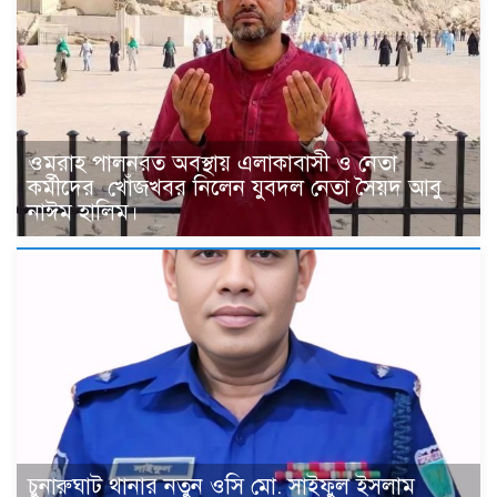
ওমরাহ পালনরত অবস্থায় এলাকাবাসী ও নেতা
কর্মীদের খোঁজখবর নিলেন যুবদল নেতা সৈয়দ আবু
নাঈম হালিম।
চুনারুঘাট থানার নতুন ওসি মো. সাইফুল ইসলাম