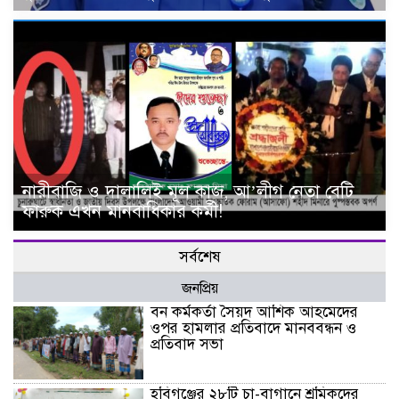
নারীবাজি ও দালালিই মূল কাজ, আ’লীগ নেতা বেটি
ফারুক এখন মানবাধিকার কর্মী!
সর্বশেষ
জনপ্রিয়
বন কর্মকর্তা সৈয়দ আশিক আহমেদের
ওপর হামলার প্রতিবাদে মানববন্ধন ও
প্রতিবাদ সভা
হবিগঞ্জের ২৮টি চা-বাগানে শ্রমিকদের