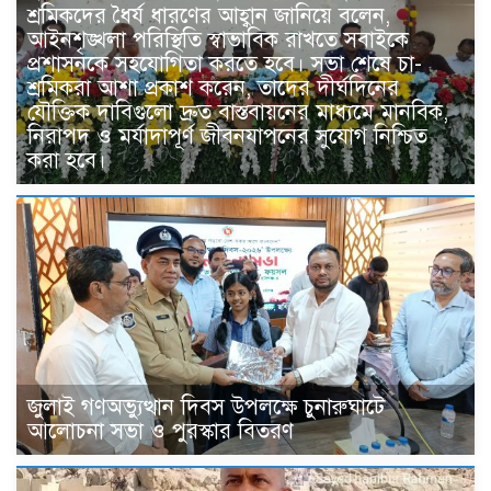
শ্রমিকদের ধৈর্য ধারণের আহ্বান জানিয়ে বলেন,
আইনশৃঙ্খলা পরিস্থিতি স্বাভাবিক রাখতে সবাইকে
প্রশাসনকে সহযোগিতা করতে হবে। সভা শেষে চা-
শ্রমিকরা আশা প্রকাশ করেন, তাদের দীর্ঘদিনের
যৌক্তিক দাবিগুলো দ্রুত বাস্তবায়নের মাধ্যমে মানবিক,
নিরাপদ ও মর্যাদাপূর্ণ জীবনযাপনের সুযোগ নিশ্চিত
করা হবে।
জুলাই গণঅভ্যুত্থান দিবস উপলক্ষে চুনারুঘাটে
আলোচনা সভা ও পুরস্কার বিতরণ