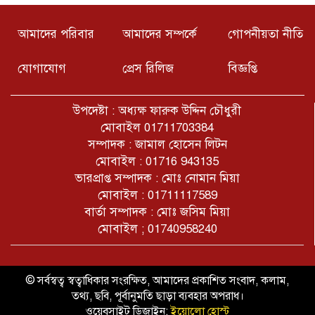
শ্রমিকরা আশা প্রকাশ করেন, তাদের দীর্ঘদিনের যৌক্তিক দাবিগুলো
দ্রুত বাস্তবায়নের মাধ্যমে মানবিক, নিরাপদ ও মর্যাদাপূর্ণ
আমাদের পরিবার
আমাদের সম্পর্কে
গোপনীয়তা নীতি
জীবনযাপনের সুযোগ নিশ্চিত করা হবে।
জুলাই গণঅভ্যুত্থান দিবস উপলক্ষে
যোগাযোগ
প্রেস রিলিজ
বিজ্ঞপ্তি
চুনারুঘাটে আলোচনা সভা ও পুরস্কার
বিতরণ
উপদেষ্টা : অধ্যক্ষ ফারুক উদ্দিন চৌধুরী
ওমরাহ পালনরত অবস্থায় এলাকাবাসী ও
মোবাইল 01711703384
নেতা কর্মীদের খোঁজখবর নিলেন যুবদল
সম্পাদক : জামাল হোসেন লিটন
নেতা সৈয়দ আবু নাঈম হালিম।
মোবাইল : 01716 943135
ভারপ্রাপ্ত সম্পাদক : মোঃ নোমান মিয়া
চুনারুঘাট থানার নতুন ওসি মো. সাইফুল
মোবাইল : 01711117589
ইসলাম
বার্তা সম্পাদক : মোঃ জসিম মিয়া
মোবাইল ; 01740958240
নারীবাজি ও দালালিই মূল কাজ, আ’লীগ
নেতা বেটি ফারুক এখন মানবাধিকার
কর্মী!
© সর্বস্বত্ব স্বত্বাধিকার সংরক্ষিত, আমাদের প্রকাশিত সংবাদ, কলাম,
তথ্য, ছবি, পূর্বানুমতি ছাড়া ব্যবহার অপরাধ।
ওয়েবসাইট ডিজাইন:
ইয়োলো হোস্ট