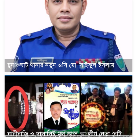
চুনারুঘাট থানার নতুন ওসি মো. সাইফুল ইসলাম
নারীবাজি ও দালালিই মূল কাজ, আ’লীগ নেতা বেটি