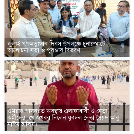
জুলাই গণঅভ্যুত্থান দিবস উপলক্ষে চুনারুঘাটে
আলোচনা সভা ও পুরস্কার বিতরণ
ওমরাহ পালনরত অবস্থায় এলাকাবাসী ও নেতা
কর্মীদের খোঁজখবর নিলেন যুবদল নেতা সৈয়দ আবু
নাঈম হালিম।