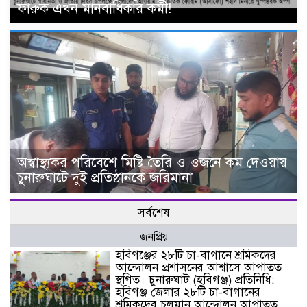
ফারুক এখন মানবাধিকার কর্মী!
অস্বাস্থ্যকর পরিবেশে মিষ্টি তৈরি ও ওজনে কম দেওয়ায়
চুনারুঘাটে দুই প্রতিষ্ঠানকে জরিমানা
সর্বশেষ
জনপ্রিয়
হবিগঞ্জের ২৮টি চা-বাগানে শ্রমিকদের
আন্দোলন প্রশাসনের আশ্বাসে আপাতত
স্থগিত। চুনারুঘাট (হবিগঞ্জ) প্রতিনিধি:
হবিগঞ্জ জেলার ২৮টি চা-বাগানের
শ্রমিকদের চলমান আন্দোলন আপাতত