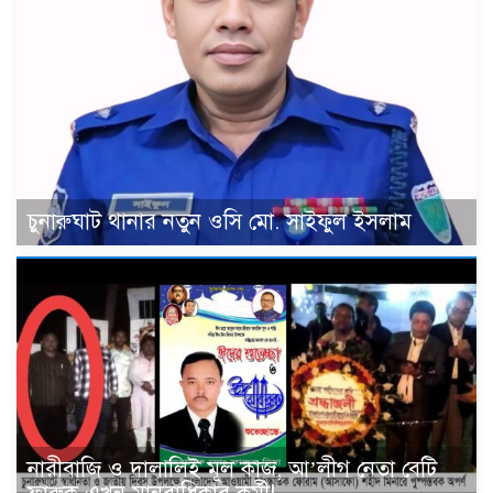
চুনারুঘাট থানার নতুন ওসি মো. সাইফুল ইসলাম
নারীবাজি ও দালালিই মূল কাজ, আ’লীগ নেতা বেটি