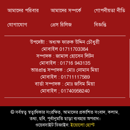
শ্রমিকরা আশা প্রকাশ করেন, তাদের দীর্ঘদিনের যৌক্তিক দাবিগুলো
দ্রুত বাস্তবায়নের মাধ্যমে মানবিক, নিরাপদ ও মর্যাদাপূর্ণ
আমাদের পরিবার
আমাদের সম্পর্কে
গোপনীয়তা নীতি
জীবনযাপনের সুযোগ নিশ্চিত করা হবে।
জুলাই গণঅভ্যুত্থান দিবস উপলক্ষে
যোগাযোগ
প্রেস রিলিজ
বিজ্ঞপ্তি
চুনারুঘাটে আলোচনা সভা ও পুরস্কার
বিতরণ
উপদেষ্টা : অধ্যক্ষ ফারুক উদ্দিন চৌধুরী
ওমরাহ পালনরত অবস্থায় এলাকাবাসী ও
মোবাইল 01711703384
নেতা কর্মীদের খোঁজখবর নিলেন যুবদল
সম্পাদক : জামাল হোসেন লিটন
নেতা সৈয়দ আবু নাঈম হালিম।
মোবাইল : 01716 943135
ভারপ্রাপ্ত সম্পাদক : মোঃ নোমান মিয়া
চুনারুঘাট থানার নতুন ওসি মো. সাইফুল
মোবাইল : 01711117589
ইসলাম
বার্তা সম্পাদক : মোঃ জসিম মিয়া
মোবাইল ; 01740958240
নারীবাজি ও দালালিই মূল কাজ, আ’লীগ
নেতা বেটি ফারুক এখন মানবাধিকার
কর্মী!
© সর্বস্বত্ব স্বত্বাধিকার সংরক্ষিত, আমাদের প্রকাশিত সংবাদ, কলাম,
তথ্য, ছবি, পূর্বানুমতি ছাড়া ব্যবহার অপরাধ।
ওয়েবসাইট ডিজাইন:
ইয়োলো হোস্ট
অস্বাস্থ্যকর পরিবেশে মিষ্টি তৈরি ও ওজনে