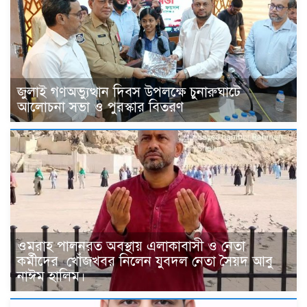
জুলাই গণঅভ্যুত্থান দিবস উপলক্ষে চুনারুঘাটে
আলোচনা সভা ও পুরস্কার বিতরণ
ওমরাহ পালনরত অবস্থায় এলাকাবাসী ও নেতা
কর্মীদের খোঁজখবর নিলেন যুবদল নেতা সৈয়দ আবু
নাঈম হালিম।