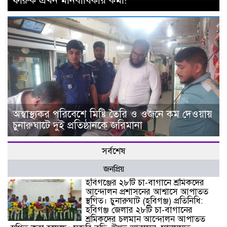
ফারুক এখন মানবাধিকার কর্মী!
অস্বাস্থ্যকর পরিবেশে মিষ্টি তৈরি ও ওজনে কম দেওয়ায়
চুনারুঘাটে দুই প্রতিষ্ঠানকে জরিমানা
সর্বশেষ
জনপ্রিয়
হবিগঞ্জের ২৮টি চা-বাগানে শ্রমিকদের
আন্দোলন প্রশাসনের আশ্বাসে আপাতত
স্থগিত। চুনারুঘাট (হবিগঞ্জ) প্রতিনিধি:
হবিগঞ্জ জেলার ২৮টি চা-বাগানের
শ্রমিকদের চলমান আন্দোলন আপাতত