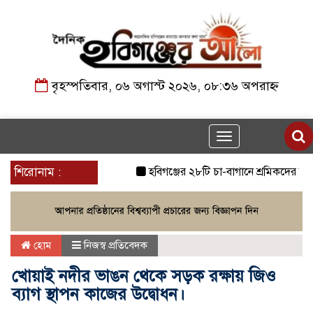
বৃহস্পতিবার, ০৬ অগাস্ট ২০২৬, ০৮:৩৬ অপরাহ্ন
Toggle
navigation
শিরোনাম :
হবিগঞ্জের ২৮টি চা-বাগানে শ্রমিকদের আন্দোলন
হোম
নিজস্ব প্রতিবেদক
খোয়াই নদীর ভাঙন থেকে সড়ক রক্ষায় জিও
ব্যাগ স্থাপন কাজের উদ্বোধন।