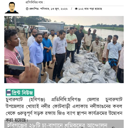
প্রতিনিধির নাম :
প্রকাশিত: শনিবার, ১৩ জুন, ২০২৬
১০২ বার পড়া হয়েছে
চুনারুঘাট (হবিগঞ্জ) প্রতিনিধি:হবিগঞ্জ জেলার চুনারুঘাট
উপজেলার খোয়াই নদীর কোটবাড়ী এলাকায় নদীভাঙনের কবল
থেকে গুরুত্বপূর্ণ সড়ক রক্ষায় জিও ব্যাগ স্থাপন কার্যক্রমের উদ্বোধন
করা হয়েছে।
হবিগঞ্জের ২৮টি চা-বাগানে শ্রমিকদের আন্দোলন