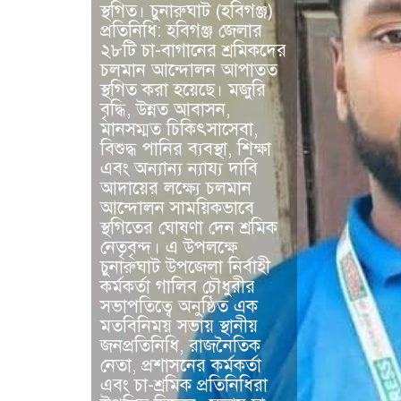
স্থগিত। চুনারুঘাট (হবিগঞ্জ)
প্রতিনিধি: হবিগঞ্জ জেলার
২৮টি চা-বাগানের শ্রমিকদের
চলমান আন্দোলন আপাতত
স্থগিত করা হয়েছে। মজুরি
বৃদ্ধি, উন্নত আবাসন,
মানসম্মত চিকিৎসাসেবা,
বিশুদ্ধ পানির ব্যবস্থা, শিক্ষা
এবং অন্যান্য ন্যায্য দাবি
আদায়ের লক্ষ্যে চলমান
আন্দোলন সাময়িকভাবে
স্থগিতের ঘোষণা দেন শ্রমিক
নেতৃবৃন্দ। এ উপলক্ষে
চুনারুঘাট উপজেলা নির্বাহী
কর্মকর্তা গালিব চৌধুরীর
সভাপতিত্বে অনুষ্ঠিত এক
মতবিনিময় সভায় স্থানীয়
জনপ্রতিনিধি, রাজনৈতিক
নেতা, প্রশাসনের কর্মকর্তা
এবং চা-শ্রমিক প্রতিনিধিরা