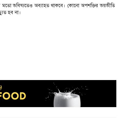
তীতের মতো ভবিষ্যতেও অব্যাহত থাকবে। কোনো অপশক্তির ভয়ভীতি
্যুত হব না।