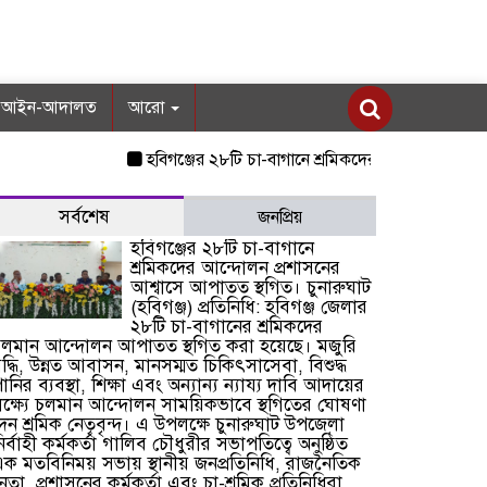
আইন-আদালত
আরো
হবিগঞ্জের ২৮টি চা-বাগানে শ্রমিকদের আন্দোলন প্রশাসনের আশ
সর্বশেষ
জনপ্রিয়
হবিগঞ্জের ২৮টি চা-বাগানে
শ্রমিকদের আন্দোলন প্রশাসনের
আশ্বাসে আপাতত স্থগিত। চুনারুঘাট
(হবিগঞ্জ) প্রতিনিধি: হবিগঞ্জ জেলার
২৮টি চা-বাগানের শ্রমিকদের
লমান আন্দোলন আপাতত স্থগিত করা হয়েছে। মজুরি
ৃদ্ধি, উন্নত আবাসন, মানসম্মত চিকিৎসাসেবা, বিশুদ্ধ
ানির ব্যবস্থা, শিক্ষা এবং অন্যান্য ন্যায্য দাবি আদায়ের
ক্ষ্যে চলমান আন্দোলন সাময়িকভাবে স্থগিতের ঘোষণা
েন শ্রমিক নেতৃবৃন্দ। এ উপলক্ষে চুনারুঘাট উপজেলা
ির্বাহী কর্মকর্তা গালিব চৌধুরীর সভাপতিত্বে অনুষ্ঠিত
ক মতবিনিময় সভায় স্থানীয় জনপ্রতিনিধি, রাজনৈতিক
েতা, প্রশাসনের কর্মকর্তা এবং চা-শ্রমিক প্রতিনিধিরা