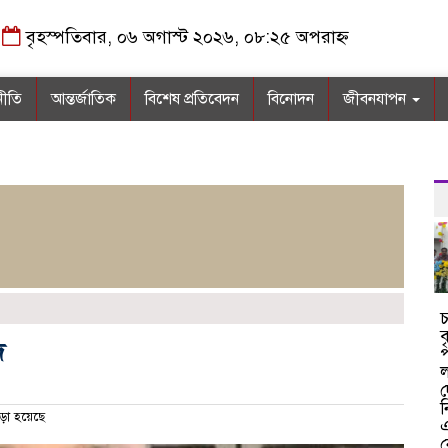
বৃহস্পতিবার, ০৬ অগাস্ট ২০২৬, ০৮:২৫ অপরাহ্ন
নীতি
আন্তর্জাতিক
বিশেষ প্রতিবেদন
বিনোদন
জীবনযাপন
চ
ব
 ‎
প
ল
দ
ন
ড়া হয়েছে
এ
ন