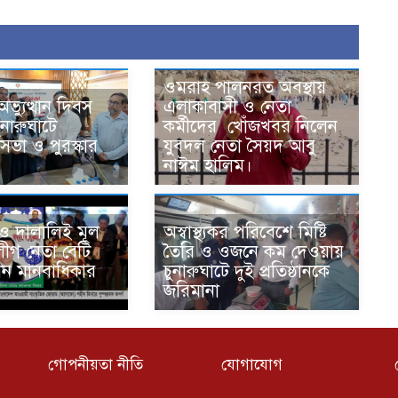
ওমরাহ পালনরত অবস্থায়
ভ্যুত্থান দিবস
এলাকাবাসী ও নেতা
ুনারুঘাটে
কর্মীদের খোঁজখবর নিলেন
ভা ও পুরস্কার
যুবদল নেতা সৈয়দ আবু
নাঈম হালিম।
 ও দালালিই মূল
অস্বাস্থ্যকর পরিবেশে মিষ্টি
ীগ নেতা বেটি
তৈরি ও ওজনে কম দেওয়ায়
ন মানবাধিকার
চুনারুঘাটে দুই প্রতিষ্ঠানকে
জরিমানা
গোপনীয়তা নীতি
যোগাযোগ