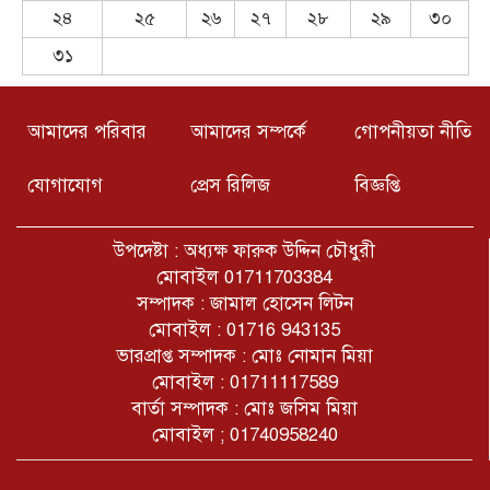
কৃষি পুনর্বাসন সহায়তা কর্মসূচির শুভ
২৪
২৫
২৬
২৭
২৮
২৯
৩০
উদ্বোধন
৩১
চুনারুঘাটে ‘জুলাই গণঅভ্যুত্থান
দিবস-২০২৬’ উপলক্ষে প্রস্তুতিমূলক সভা
অনুষ্ঠিত
আমাদের পরিবার
আমাদের সম্পর্কে
গোপনীয়তা নীতি
যোগাযোগ
প্রেস রিলিজ
বিজ্ঞপ্তি
চুনারুঘাটে যৌথ অভিযানে ১১টি ডাকাতির
গরু উদ্ধার, দুই নারী আটক; প্রধান
অভিযুক্ত রিংকু রায় পলাতক।
উপদেষ্টা : অধ্যক্ষ ফারুক উদ্দিন চৌধুরী
মোবাইল 01711703384
কক্সবাজারে বনকর্মীদের ওপর সংঘবদ্ধ
সম্পাদক : জামাল হোসেন লিটন
হামলা, রেঞ্জ কর্মকর্তাসহ ৫ জন আহত
মোবাইল : 01716 943135
ভারপ্রাপ্ত সম্পাদক : মোঃ নোমান মিয়া
মোবাইল : 01711117589
চুনারুঘাটে জালনোট প্রতিরোধে
জনসচেতনতামূলক কর্মশালা অনুষ্ঠিত
বার্তা সম্পাদক : মোঃ জসিম মিয়া
মোবাইল ; 01740958240