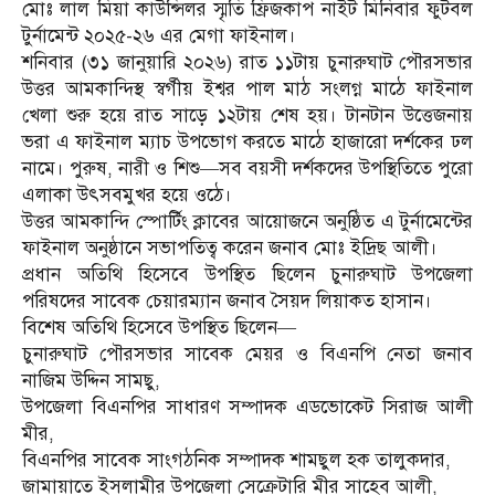
মোঃ লাল মিয়া কাউন্সিলর স্মৃতি ফ্রিজকাপ নাইট মিনিবার ফুটবল
টুর্নামেন্ট ২০২৫-২৬ এর মেগা ফাইনাল।
শনিবার (৩১ জানুয়ারি ২০২৬) রাত ১১টায় চুনারুঘাট পৌরসভার
উত্তর আমকান্দিস্থ স্বর্গীয় ইশ্বর পাল মাঠ সংলগ্ন মাঠে ফাইনাল
খেলা শুরু হয়ে রাত সাড়ে ১২টায় শেষ হয়। টানটান উত্তেজনায়
ভরা এ ফাইনাল ম্যাচ উপভোগ করতে মাঠে হাজারো দর্শকের ঢল
নামে। পুরুষ, নারী ও শিশু—সব বয়সী দর্শকদের উপস্থিতিতে পুরো
এলাকা উৎসবমুখর হয়ে ওঠে।
উত্তর আমকান্দি স্পোর্টিং ক্লাবের আয়োজনে অনুষ্ঠিত এ টুর্নামেন্টের
ফাইনাল অনুষ্ঠানে সভাপতিত্ব করেন জনাব মোঃ ইদ্রিছ আলী।
প্রধান অতিথি হিসেবে উপস্থিত ছিলেন চুনারুঘাট উপজেলা
পরিষদের সাবেক চেয়ারম্যান জনাব সৈয়দ লিয়াকত হাসান।
বিশেষ অতিথি হিসেবে উপস্থিত ছিলেন—
চুনারুঘাট পৌরসভার সাবেক মেয়র ও বিএনপি নেতা জনাব
নাজিম উদ্দিন সামছু,
উপজেলা বিএনপির সাধারণ সম্পাদক এডভোকেট সিরাজ আলী
মীর,
বিএনপির সাবেক সাংগঠনিক সম্পাদক শামছুল হক তালুকদার,
জামায়াতে ইসলামীর উপজেলা সেক্রেটারি মীর সাহেব আলী,