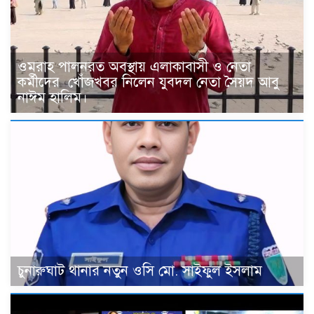
ওমরাহ পালনরত অবস্থায় এলাকাবাসী ও নেতা
কর্মীদের খোঁজখবর নিলেন যুবদল নেতা সৈয়দ আবু
নাঈম হালিম।
চুনারুঘাট থানার নতুন ওসি মো. সাইফুল ইসলাম