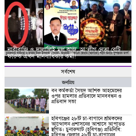
নারীবাজি ও দালালিই মূল কাজ, আ’লীগ নেতা বেটি
ফারুক এখন মানবাধিকার কর্মী!
সর্বশেষ
জনপ্রিয়
বন কর্মকর্তা সৈয়দ আশিক আহমেদের
ওপর হামলার প্রতিবাদে মানববন্ধন ও
প্রতিবাদ সভা
হবিগঞ্জের ২৮টি চা-বাগানে শ্রমিকদের
আন্দোলন প্রশাসনের আশ্বাসে আপাতত
স্থগিত। চুনারুঘাট (হবিগঞ্জ) প্রতিনিধি:
হবিগঞ্জ জেলার ২৮টি চা-বাগানের