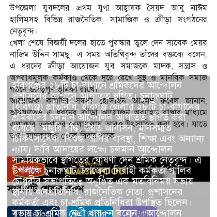
উপজেলা যুবদলের প্রথম যুগ্ম আহ্বায়ক সৈয়দ আবু নাঈম
হালিমসহ বিভিন্ন রাজনৈতিক, সামাজিক ও ক্রীড়া সংগঠনের
নেতৃবৃন্দ।
খেলা শেষে বিজয়ী দলের হাতে পুরস্কার তুলে দেন সাবেক মেয়র
নাজিম উদ্দিন সামছু। এ সময় অতিথিবৃন্দ তাঁদের বক্তব্যে বলেন,
এ ধরনের ক্রীড়া আয়োজন যুব সমাজকে মাদক, সন্ত্রাস ও
অপরাধমূলক কর্মকাণ্ড থেকে দূরে রেখে সুস্থ ও মানবিক সমাজ
হবিগঞ্জের ২৮টি চা-বাগানে শ্রমিকদের আন্দোলন
গঠনে গুরুত্বপূর্ণ ভূমিকা রাখে।
প্রশাসনের আশ্বাসে আপাতত স্থগিত। চুনারুঘাট
আয়োজক কমিটির সদস্য হোসাইন আহমদ রুবেল জানান,
(হবিগঞ্জ) প্রতিনিধি: হবিগঞ্জ জেলার ২৮টি চা-বাগানের
ভবিষ্যতেও এ ধরনের ক্রীড়া আয়োজন অব্যাহত রাখার মাধ্যমে
শ্রমিকদের চলমান আন্দোলন আপাতত স্থগিত করা
এলাকার তরুণদের খেলাধুলায় আরও উৎসাহিত করা হবে। যাতে
হয়েছে। মজুরি বৃদ্ধি, উন্নত আবাসন, মানসম্মত
তারা মাদকাসক্ত থেকে বিরত থাকে।
চিকিৎসাসেবা, বিশুদ্ধ পানির ব্যবস্থা, শিক্ষা এবং অন্যান্য
ন্যায্য দাবি আদায়ের লক্ষ্যে চলমান আন্দোলন
সাময়িকভাবে স্থগিতের ঘোষণা দেন শ্রমিক নেতৃবৃন্দ। এ
উপলক্ষে চুনারুঘাট উপজেলা নির্বাহী কর্মকর্তা গালিব
চৌধুরীর সভাপতিত্বে অনুষ্ঠিত এক মতবিনিময় সভায়
সংবাদটি শেয়ার করুন
স্থানীয় জনপ্রতিনিধি, রাজনৈতিক নেতা, প্রশাসনের
কর্মকর্তা এবং চা-শ্রমিক প্রতিনিধিরা উপস্থিত ছিলেন।
সভায় চা-শ্রমিক নেত্রী খায়রুন বলেন, “আন্দোলন
Facebook
Twitter
Print