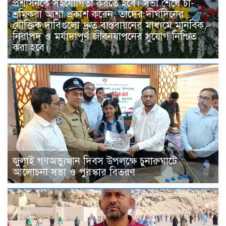
প্রশাসনকে সহযোগিতা করতে হবে। সভা শেষে চা-
শ্রমিকরা আশা প্রকাশ করেন, তাদের দীর্ঘদিনের
যৌক্তিক দাবিগুলো দ্রুত বাস্তবায়নের মাধ্যমে মানবিক,
নিরাপদ ও মর্যাদাপূর্ণ জীবনযাপনের সুযোগ নিশ্চিত
করা হবে।
জুলাই গণঅভ্যুত্থান দিবস উপলক্ষে চুনারুঘাটে
আলোচনা সভা ও পুরস্কার বিতরণ