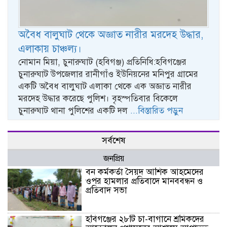
অবৈধ বালুঘাট থেকে অজ্ঞাত নারীর মরদেহ উদ্ধার,
এলাকায় চাঞ্চল্য।
নোমান মিয়া, চুনারুঘাট (হবিগঞ্জ) প্রতিনিধি:হবিগঞ্জের
চুনারুঘাট উপজেলার রানীগাঁও ইউনিয়নের মনিপুর গ্রামের
একটি অবৈধ বালুঘাট এলাকা থেকে এক অজ্ঞাত নারীর
মরদেহ উদ্ধার করেছে পুলিশ। বৃহস্পতিবার বিকেলে
চুনারুঘাট থানা পুলিশের একটি দল
...বিস্তারিত পড়ুন
সর্বশেষ
জনপ্রিয়
বন কর্মকর্তা সৈয়দ আশিক আহমেদের
ওপর হামলার প্রতিবাদে মানববন্ধন ও
প্রতিবাদ সভা
হবিগঞ্জের ২৮টি চা-বাগানে শ্রমিকদের