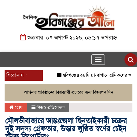
শুক্রবার, ০৭ অগাস্ট ২০২৬, ০৬:১৭ অপরাহ্ন
Toggle
navigation
শিরোনাম :
হবিগঞ্জের ২৮টি চা-বাগানে শ্রমিকদের আন্দোলন 
হোম
নিজস্ব প্রতিবেদক
মৌলভীবাজারে আন্তঃজেলা ছিনতাইকারী চক্রের
দুই সদস্য গ্রেফতার, উদ্ধার লুণ্ঠিত স্বর্ণের চেইন
স্টাফ রিপোর্টারঃ