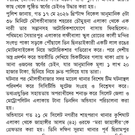
কাছ থেকে লুণ্ঠিত স্বর্ণের চেইনও উদ্ধার করা হয়।
পুলিশ জানায়, গত ১৭ মে ২০২৬ খ্রিস্টাব্দ বিকেল আনুমানিক ৫টা
৩৮ মিনিটে মৌলভীবাজার শহরের চৌমুহনা এলাকা থেকে এক
নারী তার সন্তানসহ অটোরিকশাযোগে বাসায় ফিরছিলেন।
পথিমধ্যে সৈয়ারপুর এলাকার লক্ষীবালা স্কুল রোডের কালী মন্দির
সংলগ্ন পাকা সড়কে পৌঁছালে তিন ছিনতাইকারী একটি লাল রঙের
মোটরসাইকেল নিয়ে অটোরিকশার গতিরোধ করে। পরে দেশীয়
অস্ত্র প্রদর্শন করে ভয়ভীতি দেখিয়ে ভিকটিমের গলায় থাকা প্রায় ৮
আনা ওজনের স্বর্ণের চেইন, যার আনুমানিক মূল্য ১ লাখ ২০
হাজার টাকা, ছিনিয়ে নিয়ে দ্রুত পালিয়ে যায় তারা।
ঘটনার পর মৌলভীবাজার সদর মডেল থানার বিশেষ টিম ঘটনাস্থল
পরিদর্শন করে সিসিটিভি ফুটেজ সংগ্রহ ও বিশ্লেষণ করে।
তথ্যপ্রযুক্তির সহায়তায় অপরাধীদের শনাক্ত করে সিলেট জেলা ও
মেট্রোপলিটন এলাকায় টানা তিনদিন অভিযান পরিচালনা করা
হয়।
অভিযানে গত ২১ মে সিলেট নগরীর শাহপরাণ থানার কুশিঘাট
এলাকা থেকে জাহাঙ্গীর আলম (৪২) ওরফে “মরা জাহাঙ্গীর”কে
গ্রেফতার করা হয়। তিনি দক্ষিণ সুরমা থানার পূর্ব ছিরামপুর