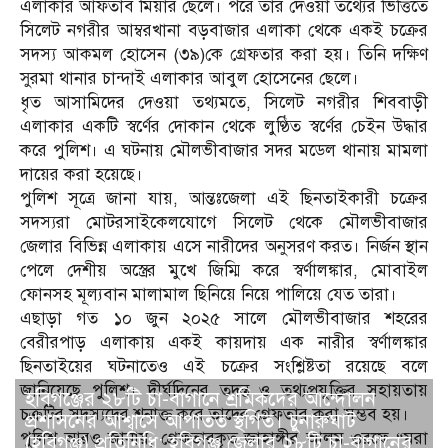
এলাকার আফতাব মিয়ার ছেলে। পরে তার দেওয়া তথ্যের ভিত্তিতে
সিলেট নগরীর আম্বরখানা বড়বাজার এলাকা থেকে একই চক্রের
সদস্য আকমল হোসেন (৩৯)কে গ্রেফতার করা হয়। তিনি দক্ষিণ
সুরমা থানার চান্দাই এলাকার আবুল হোসেনের ছেলে।
ধৃত আসামিদের দেওয়া তথ্যমতে, সিলেট নগরীর শিববাড়ী
এলাকার একটি স্বর্ণের দোকান থেকে লুণ্ঠিত স্বর্ণের চেইন উদ্ধার
করে পুলিশ। এ ঘটনায় মৌলভীবাজার সদর মডেল থানায় মামলা
দায়ের করা হয়েছে।
পুলিশ সূত্রে জানা যায়, আন্তঃজেলা এই ছিনতাইকারী চক্রের
সদস্যরা মোটরসাইকেলযোগে সিলেট থেকে মৌলভীবাজার
জেলার বিভিন্ন এলাকায় এসে নারীদের অনুসরণ করত। নির্জন স্থান
পেলে দেশীয় অস্ত্রের মুখে জিম্মি করে স্বর্ণালঙ্কার, মোবাইল
ফোনসহ মূল্যবান মালামাল ছিনিয়ে নিয়ে পালিয়ে যেত তারা।
এছাড়া গত ১০ জুন ২০২৫ সালে মৌলভীবাজার শহরের
বেরীরপাড় এলাকায় একই কায়দায় এক নারীর স্বর্ণালঙ্কার
ছিনতাইয়ের ঘটনাতেও এই চক্রের সংশ্লিষ্টতা রয়েছে বলে
জানিয়েছে পুলিশ। দীর্ঘদিনের তদন্ত ও তথ্যপ্রযুক্তির সহায়তায়
হবিগঞ্জের ২৮টি চা-বাগানে শ্রমিকদের আন্দোলন
চক্রটির সদস্যদের শনাক্ত করে তাদের গ্রেফতার করা সম্ভব হয়।
প্রশাসনের আশ্বাসে আপাতত স্থগিত। চুনারুঘাট
পুলিশ আরও জানায়, গ্রেফতারকৃত জাহাঙ্গীর আলম ওরফে “মরা
(হবিগঞ্জ) প্রতিনিধি: হবিগঞ্জ জেলার ২৮টি চা-বাগানের