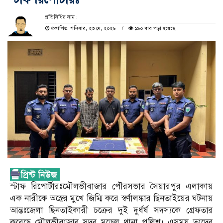
প্রতিনিধির নাম :
প্রকাশিত: শনিবার, ২৩ মে, ২০২৬
১৯০ বার পড়া হয়েছে
স্টাফ রিপোর্টারঃমৌলভীবাজার পৌরসভার সৈয়ারপুর এলাকায়
এক নারীকে অস্ত্রের মুখে জিম্মি করে স্বর্ণালঙ্কার ছিনতাইয়ের ঘটনায়
আন্তঃজেলা ছিনতাইকারী চক্রের দুই দুর্ধর্ষ সদস্যকে গ্রেফতার
করেছে মৌলভীবাজার সদর মডেল থানা পুলিশ। এসময় তাদের