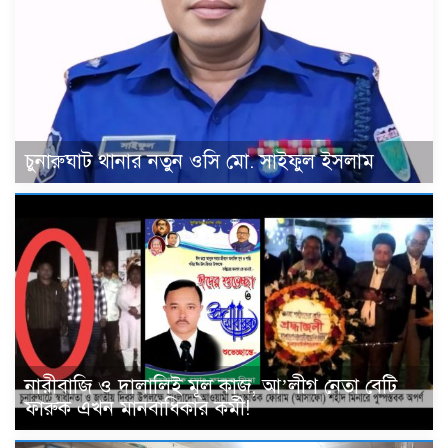
চুনারুঘাট থানার নতুন ওসি মো. সাইফুল ইসলাম
নারীবাজি ও দালালিই মূল কাজ, আ’লীগ নেতা বেটি
ফারুক এখন মানবাধিকার কর্মী!