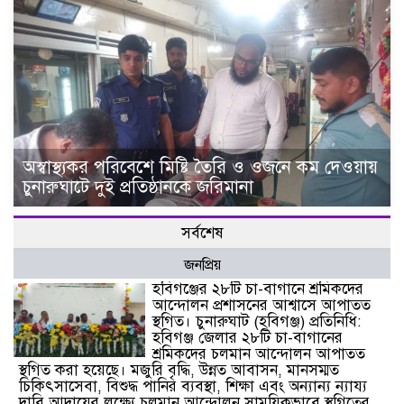
অস্বাস্থ্যকর পরিবেশে মিষ্টি তৈরি ও ওজনে কম দেওয়ায়
চুনারুঘাটে দুই প্রতিষ্ঠানকে জরিমানা
সর্বশেষ
জনপ্রিয়
হবিগঞ্জের ২৮টি চা-বাগানে শ্রমিকদের
আন্দোলন প্রশাসনের আশ্বাসে আপাতত
স্থগিত। চুনারুঘাট (হবিগঞ্জ) প্রতিনিধি:
হবিগঞ্জ জেলার ২৮টি চা-বাগানের
শ্রমিকদের চলমান আন্দোলন আপাতত
স্থগিত করা হয়েছে। মজুরি বৃদ্ধি, উন্নত আবাসন, মানসম্মত
চিকিৎসাসেবা, বিশুদ্ধ পানির ব্যবস্থা, শিক্ষা এবং অন্যান্য ন্যায্য
দাবি আদায়ের লক্ষ্যে চলমান আন্দোলন সাময়িকভাবে স্থগিতের