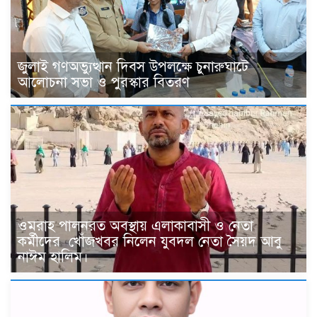
জুলাই গণঅভ্যুত্থান দিবস উপলক্ষে চুনারুঘাটে
আলোচনা সভা ও পুরস্কার বিতরণ
ওমরাহ পালনরত অবস্থায় এলাকাবাসী ও নেতা
কর্মীদের খোঁজখবর নিলেন যুবদল নেতা সৈয়দ আবু
নাঈম হালিম।