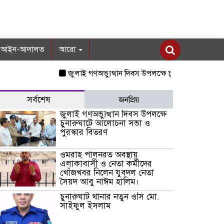
আইন-আদালত
আরো
জুলাই গণঅভ্যুত্থান দিবস উপলক্ষে চুনারুঘাটে আলোচনা সভা
সর্বশেষ
জনপ্রিয়
জুলাই গণঅভ্যুত্থান দিবস উপলক্ষে
চুনারুঘাটে আলোচনা সভা ও
পুরস্কার বিতরণ
ওমরাহ পালনরত অবস্থায়
এলাকাবাসী ও নেতা কর্মীদের
খোঁজখবর নিলেন যুবদল নেতা
সৈয়দ আবু নাঈম হালিম।
চুনারুঘাট থানার নতুন ওসি মো.
সাইফুল ইসলাম