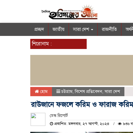
প্রচ্ছদ
জাতীয়
সারা দেশ
রাজনীতি
অর্থ
শিরোনাম :
হোম
চট্টগ্রাম
,
বিশেষ প্রতিবেদন
,
সারা দেশ
রাউজানে ফজলে করিম ও ফারাজ করিমস
ডেস্ক রিপোর্ট
প্রকাশিত: মঙ্গলবার, ২৭ আগস্ট, ২০২৪
৯৩৬ বা