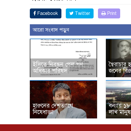
Facebook
Twitter
Print
আরো সংবাদ পড়ুন
ইসিতে নিবন্ধন পেল গণ
স্বৈরাচার
অধিকার পরিষদ
জনের বিরু
হারুনের দেশত্যাগে
বন্যায় ১৮
নিষেধাজ্ঞা
লাখ মানুষ ক