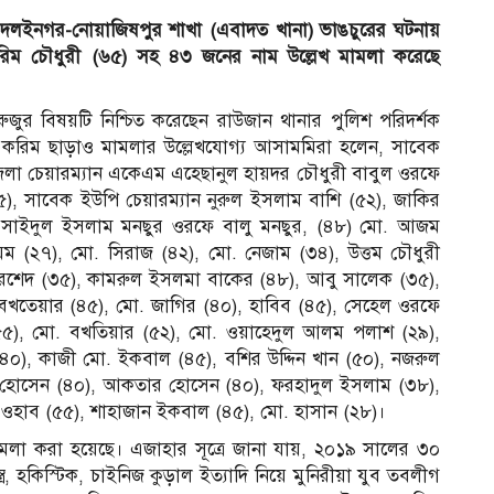
র দলইনগর-নোয়াজিষপুর শাখা (এবাদত খানা) ভাঙচুরের ঘটনায়
ম চৌধুরী (৬৫) সহ ৪৩ জনের নাম উল্লেখ মামলা করেছে
জুর বিষয়টি নিশ্চিত করেছেন রাউজান থানার পুলিশ পরিদর্শক
ে করিম ছাড়াও মামলার উল্লেখযোগ্য আসামমিরা হলেন, সাবেক
লা চেয়ারম্যান একেএম এহেছানুল হায়দর চৌধুরী বাবুল ওরফে
৫), সাবেক ইউপি চেয়ারম্যান নুরুল ইসলাম বাশি (৫২), জাকির
 সাইদুল ইসলাম মনছুর ওরফে বালু মনছুর, (৪৮) মো. আজম
েম (২৭), মো. সিরাজ (৪২), মো. নেজাম (৩৪), উত্তম চৌধুরী
োরশেদ (৩৫), কামরুল ইসলমা বাকের (৪৮), আবু সালেক (৩৫),
 বখতেয়ার (৪৫), মো. জাগির (৪০), হাবিব (৪৫), সেহেল ওরফে
(৫৫), মো. বখতিয়ার (৫২), মো. ওয়াহেদুল আলম পলাশ (২৯),
৪০), কাজী মো. ইকবাল (৪৫), বশির উদ্দিন খান (৫০), নজরুল
 হোসেন (৪০), আকতার হোসেন (৪০), ফরহাদুল ইসলাম (৩৮),
ী ওহাব (৫৫), শাহাজান ইকবাল (৪৫), মো. হাসান (২৮)।
া করা হয়েছে। এজাহার সূত্রে জানা যায়, ২০১৯ সালের ৩০
্র, হকিস্টিক, চাইনিজ কুড়াল ইত্যাদি নিয়ে মুনিরীয়া যুব তবলীগ