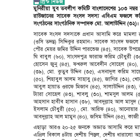
মুনিরীয়া যুব তবলীগ কমিটি বাংলাদেশের ১০৩ নম্ব
রাউজানের সাবেক সংসদ সদস্য এবিএম ফজলে করি
সংগঠনের সাংগঠনিক সম্পাদক মো. আলাউদ্দিন (৩২)।
সাবেক সংসদ সদস্যকে প্রধান আসামি করে মামলা রু
(ওসি তদন্ত) সিদ্দিকুর রহমান। সাবেক সাংসদ ফজল
পৌর মেয়র জমির উদ্দিন পারভেজ (৪৫), সাবেক উপজে
ঘি বাবুল (৬০), সাংসদপুত্র ফারাজ করিম চৌধুরী (৩
হোসেন জুনু (৪৫), ফখরুল আবেদীন সোহেল (৪০),
(৩৯), মো. কুতুব উদ্দিন (৩৫), এসনাদুল করিম সায়
(৫০), শিহাবুল আলম সাহাবু (৪৫), জাগির (৩২), খ
আবুল হায়াত ওরফে মিজান (৪৫), সালাউদ্দিন (৪৩),
ট্যারা সোহেল (৪৩), শাবলু (৩০), শামসুল আলম 
আহসান হাবীব হাসান (৩৮), আবদুল্লাহ আল মাসুদ (
ইসলাম চৌধুরী (৫০) , মো. আরিফ (৪০), আনোয়ার
আবদুল্লাহ আল মামুন (৪০), জসিম উদ্দিন (৪৫), কাজ
এছাড়া আরও ২০-২৫ জনকে অজ্ঞাত আসামি করে মামল
এপ্রিল বিকাল ৪টায় দেশীয় পিস্তল, দেশীয় ধারালো অস্ত