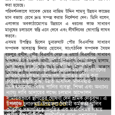
করা হয়েছে।
পরিদর্শনকালে সাবেক মেয়র নাজিম উদ্দিন শামসু উন্নয়ন কাজের
মান বজায় রেখে দ্রুত সম্পন্ন করার নির্দেশনা দেন। তিনি বলেন,
এলাকার অবকাঠামোগত উন্নয়নে এ ধরনের কাজ সাধারণ
মানুষের চলাচলে স্বস্তি এনে দেবে এবং দীর্ঘদিনের ভোগান্তি লাঘব
করবে।
এসময় উপস্থিত ছিলেন চুনারুঘাট পৌর বিএনপির সাধারণ
সম্পাদক আলহাজ্ব দিদার হোসেন, সাংগঠনিক সম্পাদক সৈয়দ
বজলুর রশীদ, পৌর বিএনপি নেতা ও ওয়ার্ড বিএনপির সাধারণ
হবিগঞ্জের ২৮টি চা-বাগানে শ্রমিকদের আন্দোলন
সম্পাদক মীর রওশন আলী, ওয়ার্ড বিএনপি নেতা আব্দুছ ছালাম,
প্রশাসনের আশ্বাসে আপাতত স্থগিত। চুনারুঘাট
মোঃ আব্দুর রউফ, মোঃ মছুই মিয়া, অনু মিয়া চৌধুরী, আক্কাস
(হবিগঞ্জ) প্রতিনিধি: হবিগঞ্জ জেলার ২৮টি চা-বাগানের
মিয়াসহ স্থানীয় গণ্যমান্য ব্যক্তিবর্গ ও এলাকাবাসী।
শ্রমিকদের চলমান আন্দোলন আপাতত স্থগিত করা
স্থানীয়রা রাস্তার উন্নয়ন কাজে সন্তোষ প্রকাশ করে সংশ্লিষ্ট সকলের
হয়েছে। মজুরি বৃদ্ধি, উন্নত আবাসন, মানসম্মত
প্রতি কৃতজ্ঞতা জানান
চিকিৎসাসেবা, বিশুদ্ধ পানির ব্যবস্থা, শিক্ষা এবং অন্যান্য
ন্যায্য দাবি আদায়ের লক্ষ্যে চলমান আন্দোলন
সাময়িকভাবে স্থগিতের ঘোষণা দেন শ্রমিক নেতৃবৃন্দ। এ
উপলক্ষে চুনারুঘাট উপজেলা নির্বাহী কর্মকর্তা গালিব
চৌধুরীর সভাপতিত্বে অনুষ্ঠিত এক মতবিনিময় সভায়
সংবাদটি শেয়ার করুন