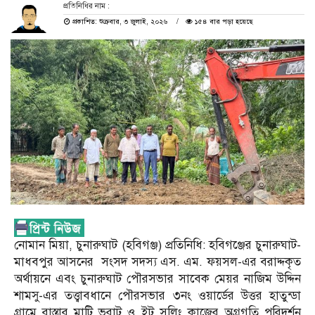
প্রতিনিধির নাম :
প্রকাশিত: শুক্রবার, ৩ জুলাই, ২০২৬
১৫৪ বার পড়া হয়েছে
নোমান মিয়া, চুনারুঘাট (হবিগঞ্জ) প্রতিনিধি: হবিগঞ্জের চুনারুঘাট-
মাধবপুর আসনের সংসদ সদস্য এস. এম. ফয়সল-এর বরাদ্দকৃত
অর্থায়নে এবং চুনারুঘাট পৌরসভার সাবেক মেয়র নাজিম উদ্দিন
শামসু-এর তত্ত্বাবধানে পৌরসভার ৩নং ওয়ার্ডের উত্তর হাতুন্ডা
গ্রামে রাস্তার মাটি ভরাট ও ইট সলিং কাজের অগ্রগতি পরিদর্শন