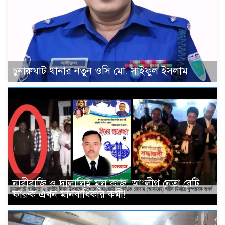
চুনারুঘাট থানার নতুন ওসি মো. সাইফুল ইসলাম
নারীবাজি ও দালালিই মূল কাজ, আ’লীগ নেতা বেটি
ফারুক এখন মানবাধিকার কর্মী!