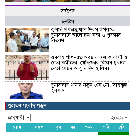
সর্বশেষ
জনপ্রিয়
জুলাই গণঅভ্যুত্থান দিবস উপলক্ষে
চুনারুঘাটে আলোচনা সভা ও পুরস্কার
বিতরণ
ওমরাহ পালনরত অবস্থায় এলাকাবাসী ও
নেতা কর্মীদের খোঁজখবর নিলেন যুবদল
নেতা সৈয়দ আবু নাঈম হালিম।
চুনারুঘাট থানার নতুন ওসি মো. সাইফুল
ইসলাম
পুরাতন সংবাদ পড়ুন
নারীবাজি ও দালালিই মূল কাজ, আ’লীগ
নেতা বেটি ফারুক এখন মানবাধিকার
কর্মী!
সোম
মঙ্গল
বুধ
বৃহ
শুক্র
শনি
রবি