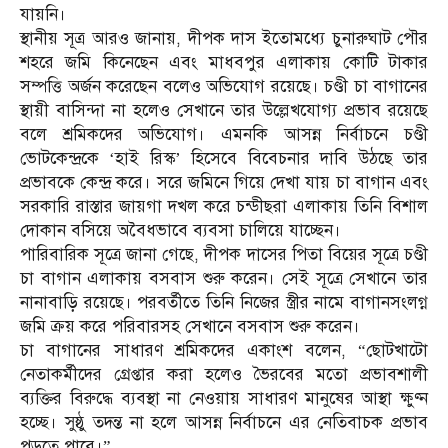
যায়নি।
স্থানীয় সূত্র আরও জানায়, দীপক দাস ইতোমধ্যে চুনারুঘাট পৌর
শহরে জমি কিনেছেন এবং মাধবপুর এলাকায় কোটি টাকার
সম্পত্তি অর্জন করেছেন বলেও অভিযোগ রয়েছে। চণ্ডী চা বাগানের
স্থায়ী বাসিন্দা না হলেও সেখানে তার উল্লেখযোগ্য প্রভাব রয়েছে
বলে শ্রমিকদের অভিযোগ। এমনকি আসন্ন নির্বাচনে চণ্ডী
ভোটকেন্দ্রকে ‘হাই রিস্ক’ হিসেবে বিবেচনার দাবি উঠছে তার
প্রভাবকে কেন্দ্র করে। সরে জমিনে গিয়ে দেখা যায় চা বাগান এবং
সরকারি রাস্তার জায়গা দখল করে চন্ডীছরা এলাকায় তিনি বিশাল
দোকান বসিয়ে অবৈধভাবে ব্যবসা চালিয়ে যাচ্ছেন।
পারিবারিক সূত্রে জানা গেছে, দীপক দাসের পিতা বিয়ের সূত্রে চণ্ডী
চা বাগান এলাকায় বসবাস শুরু করেন। সেই সূত্রে সেখানে তার
নানাবাড়ি রয়েছে। পরবর্তীতে তিনি নিজের স্ত্রীর নামে বাগানসংলগ্ন
জমি ক্রয় করে পরিবারসহ সেখানে বসবাস শুরু করেন।
চা বাগানের সাধারণ শ্রমিকদের একাংশ বলেন, “ছোটখাটো
নেতাকর্মীদের গ্রেপ্তার করা হলেও ভৈরবের মতো প্রভাবশালী
ব্যক্তির বিরুদ্ধে ব্যবস্থা না নেওয়ায় সাধারণ মানুষের আস্থা ক্ষুণ্ন
হচ্ছে। সুষ্ঠু তদন্ত না হলে আসন্ন নির্বাচনে এর নেতিবাচক প্রভাব
পড়তে পারে।”