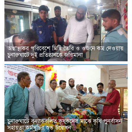
অস্বাস্থ্যকর পরিবেশে মিষ্টি তৈরি ও ওজনে কম দেওয়ায়
চুনারুঘাটে দুই প্রতিষ্ঠানকে জরিমানা
চুনারুঘাটে বন্যাকবলিত কৃষকদের মাঝে কৃষি পুনর্বাসন
সহায়তা কর্মসূচির শুভ উদ্বোধন