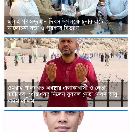
জুলাই গণঅভ্যুত্থান দিবস উপলক্ষে চুনারুঘাটে
আলোচনা সভা ও পুরস্কার বিতরণ
ওমরাহ পালনরত অবস্থায় এলাকাবাসী ও নেতা
কর্মীদের খোঁজখবর নিলেন যুবদল নেতা সৈয়দ আবু
নাঈম হালিম।